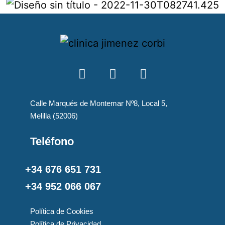
i
o
e
s
t
á
s
b
u
s
Calle Marqués de Montemar Nº8, Local 5,
c
Melilla (52006)
a
n
d
Teléfono
o
?
+34 676 651 731
+34 952 066 067
Política de Cookies
Política de Privacidad